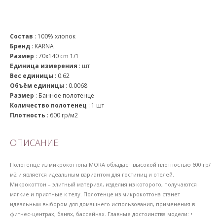
Состав
:
100% хлопок
Бренд
:
KARNA
Размер
:
70x140 cm 1/1
Единица измерения
:
шт
Вес единицы
:
0.62
Объём единицы
:
0.0068
Размер
:
Банное полотенце
Количество полотенец
:
1 шт
Плотность
:
600 гр/м2
ОПИСАНИЕ:
Полотенце из микрокоттона MORA обладает высокой плотностью 600 гр/
м2 и является идеальным вариантом для гостиниц и отелей.
Микрокоттон – элитный материал, изделия из которого, получаются
мягкие и приятные к телу. Полотенце из микрокоттона станет
идеальным выбором для домашнего использования, применения в
фитнес-центрах, банях, бассейнах. Главные достоинства модели: •